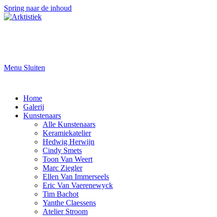
Spring naar de inhoud
Menu
Sluiten
Home
Galerij
Kunstenaars
Alle Kunstenaars
Keramiekatelier
Hedwig Herwijn
Cindy Smets
Toon Van Weert
Marc Ziegler
Ellen Van Immerseels
Eric Van Vaerenewyck
Tim Bachot
Yanthe Claessens
Atelier Stroom