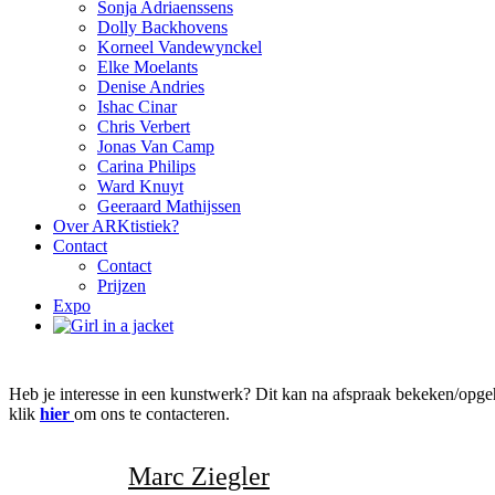
Sonja Adriaenssens
Dolly Backhovens
Korneel Vandewynckel
Elke Moelants
Denise Andries
Ishac Cinar
Chris Verbert
Jonas Van Camp
Carina Philips
Ward Knuyt
Geeraard Mathijssen
Over ARKtistiek?
Contact
Contact
Prijzen
Expo
Heb je interesse in een kunstwerk? Dit kan na afspraak bekeken/opgeh
klik
hier
om ons te contacteren.
Categorie:
Marc Ziegler