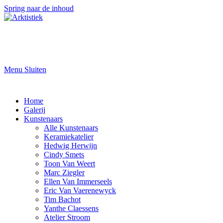
Spring naar de inhoud
Menu
Sluiten
Home
Galerij
Kunstenaars
Alle Kunstenaars
Keramiekatelier
Hedwig Herwijn
Cindy Smets
Toon Van Weert
Marc Ziegler
Ellen Van Immerseels
Eric Van Vaerenewyck
Tim Bachot
Yanthe Claessens
Atelier Stroom