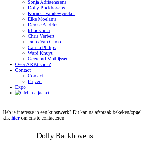
Sonja Adriaenssens
Dolly Backhovens
Korneel Vandewynckel
Elke Moelants
Denise Andries
Ishac Cinar
Chris Verbert
Jonas Van Camp
Carina Philips
Ward Knuyt
Geeraard Mathijssen
Over ARKtistiek?
Contact
Contact
Prijzen
Expo
Heb je interesse in een kunstwerk? Dit kan na afspraak bekeken/opgeh
klik
hier
om ons te contacteren.
Categorie:
Dolly Backhovens